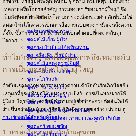
อาจารย์ หรือผู้มีพระคุณคนอื่น ๆ ก็ตาม ด้วยเหตุนี้เมื่อถึงช่วง
เทศกาลหรือโอกาสสำคัญ การมองเหา “ของฝากผู้ใหญ่” จึง
ชุดผลไม้พรีเมี่ยม
เป็นสิ่งที่ควรทำ อย่างไรก็ตามการจะเลือกของฝากสักชิ้นไม่ใช่
แค่อะไรก็ได้แต่ควรเป็นการสื่อสารแบบตรง ๆ ชัดเจนถึงความ
ชุดรังนกเพื่อสุขภาพ
ตั้งใจ ซึ่ง “กระเช้าผลไม้” พร้อมเป็นคำตอบที่เหมาะกับทุก
ชุดผลไม้เยี่ยมผู้ป่วย
โอกาส
ชุดกระเป๋าเยี่ยมไข้พร้อมทาน
ชุดเครื่องดื่มเยี่ยมผู้ป่วย
ทำไมกระเช้าผลไม้คุณภาพถึงเหมาะกับ
ชุดผลไม้แสดงความยินดี
การเป็นของฝากให้กับผู้ใหญ่
ชุดผลไม้เกษียณอายุ
ชุดผลไม้วันเกิด
ลำดับแรกอยากพาทุกคนมาทำความเข้าใจกันสักเล็กน้อยถึง
ชุดเค้กผลไม้วันเกิด
เหตุผลที่กระเช้าผลไม้เหมาะอย่างยิ่งกับการเป็นของฝากให้
ของขวัญรับปริญญา
ผู้ใหญ่ ใครยังลังเลหรือมีคำถามอยู่เชื่อว่าจะช่วยตัดสินใจได้
ช่อดอกไม้กินได้
ง่ายขึ้นกว่าเดิม ผู้มอบรู้สึกดี ผู้รับมีความสุขอย่างแน่นอน ดู
ชุดช่อดอกไม้แสดงความยินดี
กระเช้าผลไม้สำหรับผู้ใหญ่
ชุดของขวัญดูแลสุขภาพแม่และลูกวัยเติบโต
ชุดตะกร้าของขวัญ
1. บ่งบอกถึงความห่วงใยด้านสุขภาพ
ชุดผลไม้พร้อมทาน