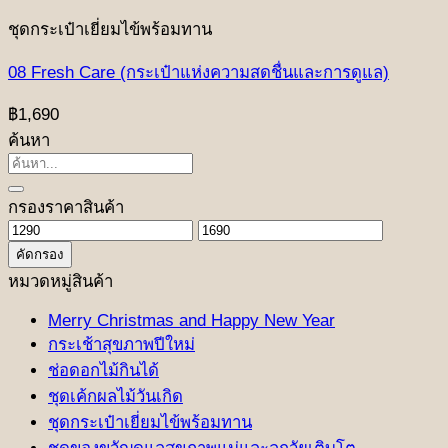
ชุดกระเป๋าเยี่ยมไข้พร้อมทาน
08 Fresh Care (กระเป๋าแห่งความสดชื่นและการดูแล)
฿
1,690
ค้นหา
ค้นหา:
กรองราคาสินค้า
ราคา
ราคา
คัดกรอง
ต่ำ
สูงสุด
หมวดหมู่สินค้า
สุด
Merry Christmas and Happy New Year
กระเช้าสุขภาพปีใหม่
ช่อดอกไม้กินได้
ชุดเค้กผลไม้วันเกิด
ชุดกระเป๋าเยี่ยมไข้พร้อมทาน