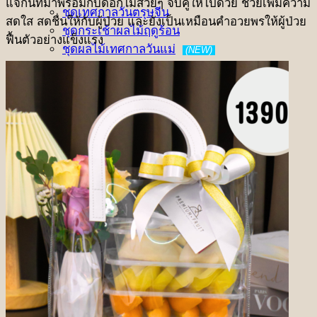
แจกันที่มาพร้อมกับดอกไม้สวยๆ จับคู่ให้ไปด้วย ช่วยเพิ่มความ
ชุดเทศกาลวันตรุษจีน
สดใส สดชื่นให้กับผู้ป่วย และยังเป็นเหมือนคำอวยพรให้ผู้ป่วย
ชุดกระเช้าผลไม้ฤดูร้อน
ฟื้นตัวอย่างแข็งแรง
ชุดผลไม้เทศกาลวันแม่
(NEW)
ชุดเทศกาลสารทจีน
(NEW)
ชุดเทศกาลไหว้พระจันทร์
(NEW)
ชุดเทศกาลเกษียณอายุ
ชุดเทศกาลองุ่น Ruby