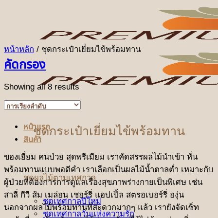
ข้าม
ไป
ยัง
เนื้อหา
หน้าหลัก
/
ชุดกระเป๋าเยี่ยมไข้พร้อมทาน
คัดกรอง
Showing all 8 results
หน้าแรก
ชุดกระเป๋าเยี่ยมไข้พร้อมทาน
สินค้า
ของเยี่ยม คนป่วย สุดพรีเมียม เราคัดสรรผลไม้นำเข้า หั่น
พร้อมทานแบบพอดีคำ เราเลือกเป็นผลไม้น้ำตาลต่ำ เหมาะกับ
ชุดผลไม้ตามเทศกาล
ผู้ป่วยที่ต้องการการดูแลเรื่องสุขภาพร่างกายเป็นพิเศษ เช่น
สาลี่ กีวี ส้ม เมล่อน เชอร์รี่ แอปเปิ้ล สตรอเบอร์รี่ องุ่น
ชุดเทศกาลปีใหม่
นอกจากผลไม้พร้อมทานที่สะดวกมากๆ แล้ว เรายังจัดเซ็ท
ชุดเทศกาลวันแห่งความรัก