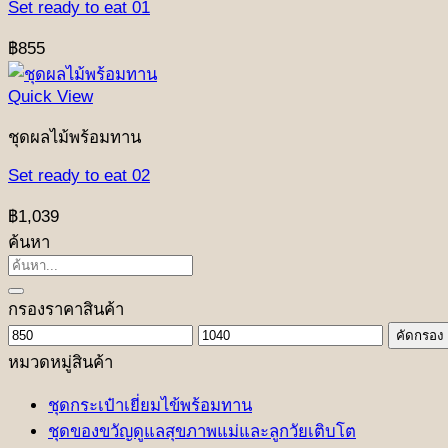
Set ready to eat 01
฿
855
Quick View
ชุดผลไม้พร้อมทาน
Set ready to eat 02
฿
1,039
ค้นหา
ค้นหา:
กรองราคาสินค้า
ราคา
ราคา
คัดกรอง
ต่ำ
สูงสุด
หมวดหมู่สินค้า
สุด
ชุดกระเป๋าเยี่ยมไข้พร้อมทาน
ชุดของขวัญดูแลสุขภาพแม่และลูกวัยเติบโต