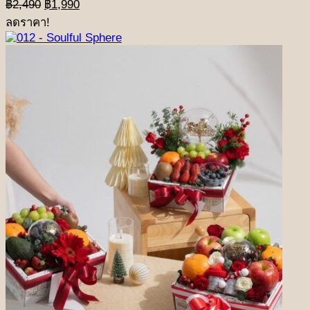
Original
Current
฿
2,490
฿
1,990
price
price
ลดราคา!
was:
is:
฿2,490.
฿1,990.