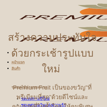
ข้าม
ไป
ยัง
เนื้อหา
สร้างความประทับใจ
ด้วยกระเช้ารูปแบบ
หน้าแรก
ใหม่
สินค้า
Premium Fruit เป็นของขวัญ"ที่
ชุดผลไม้ตามเทศกาล
พรีเมียมที่สุด"ด้วยดีไซน์และ
ชุดเทศกาลปีใหม่
ชุดเทศกาลวันแห่งความรัก
คุณภาพที่ไม่ซ้ำใคร ให้คนพิเศษ