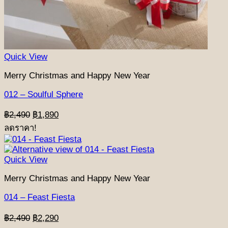
Quick View
Merry Christmas and Happy New Year
012 – Soulful Sphere
Original
Current
฿
2,490
฿
1,890
price
price
ลดราคา!
was:
is:
฿2,490.
฿1,890.
Quick View
Merry Christmas and Happy New Year
014 – Feast Fiesta
Original
Current
฿
2,490
฿
2,290
price
price