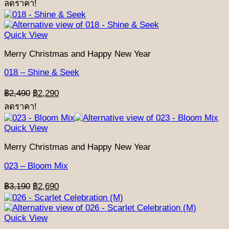
ลดราคา!
was:
is:
฿2,490.
฿2,290.
Quick View
Merry Christmas and Happy New Year
018 – Shine & Seek
Original
Current
฿
2,490
฿
2,290
price
price
ลดราคา!
was:
is:
฿2,490.
฿2,290.
Quick View
Merry Christmas and Happy New Year
023 – Bloom Mix
Original
Current
฿
3,190
฿
2,690
price
price
was:
is:
฿3,190.
฿2,690.
Quick View