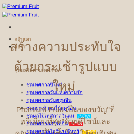
ข้าม
ไป
ยัง
เนื้อหา
หน้าแรก
สร้างความประทับใจ
สินค้า
ด้วยกระเช้ารูปแบบ
ชุดผลไม้ตามเทศกาล
ใหม่
ชุดเทศกาลปีใหม่
ชุดเทศกาลวันแห่งความรัก
ชุดเทศกาลวันตรุษจีน
Premium Fruit เป็นของขวัญ"ที่
ชุดกระเช้าผลไม้ฤดูร้อน
ชุดผลไม้เทศกาลวันแม่
(NEW)
พรีเมียมที่สุด"ด้วยดีไซน์และ
ชุดเทศกาลสารทจีน
(NEW)
ชุดเทศกาลไหว้พระจันทร์
คุณภาพที่ไม่ซ้ำใคร ให้คนพิเศษ
(NEW)