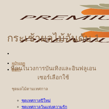
ข้าม
ไป
ยัง
เนื้อหา
กระเช้าผลไม้อันดับ 1
หน้าแรก
ที่คนในวงการบันเทิงและ
อินฟลูเอน
สินค้า
เซอร์
เลือกใช้
ชุดผลไม้ตามเทศกาล
ชุดเทศกาลปีใหม่
ชุดเทศกาลวันแห่งความรัก