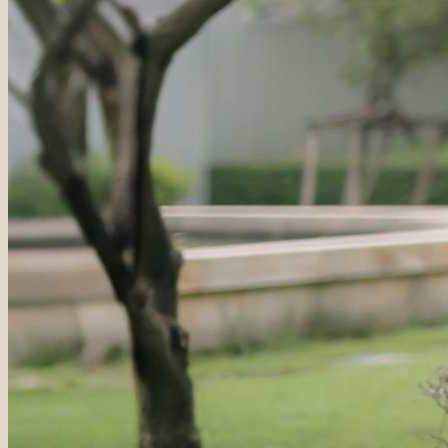
ชุดเทศกาลเกษียณอายุ
ชุดเทศกาลองุ่น Ruby