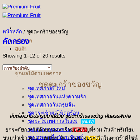
ข้าม
ไป
ยัง
เนื้อหา
หน้าหลัก
/
ชุดตะกร้าของขวัญ
คัดกรอง
หน้าแรก
สินค้า
Showing 1–12 of 20 results
ชุดผลไม้ตามเทศกาล
ชุดตะกร้าของขวัญ
ชุดเทศกาลปีใหม่
ชุดเทศกาลวันแห่งความรัก
ชุดเทศกาลวันตรุษจีน
ชุดกระเช้าผลไม้ฤดูร้อน
ส่งต่อความปรารถนาดีด้วย ชุดตะกร้าของขวัญ คัดสรรพิเศษ
ชุดผลไม้เทศกาลวันแม่
(NEW)
ชุดเทศกาลสารทจีน
ยกระดับการให้ด้วยชุดตะกร้าของขวัญที่รวม สินค้าพรีเมียม
(NEW)
ชุดเทศกาลไหว้พระจันทร์
ขนมนำเข้า คุณภาพเยี่ยม จัดวางอย่างประณีตในตะกร้าดีไซน์
(NEW)