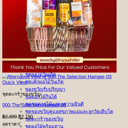
ชุดผลไม้พรีเมี่ยม
ชุดรังนกเพื่อสุขภาพ
ชุดผลไม้เยี่ยมผู้ป่วย
ชุดกระเป๋าเยี่ยมไข้พร้อมทาน
ชุดเครื่องดื่มเยี่ยมผู้ป่วย
ชุดผลไม้แสดงความยินดี
ชุดผลไม้เกษียณอายุ
ชุดผลไม้วันเกิด
ชุดเค้กผลไม้วันเกิด
Quick View
ของขวัญรับปริญญา
ชุดตะกร้าของขวัญ
ช่อดอกไม้กินได้
ชุดช่อดอกไม้แสดงความยินดี
000-The Selection Hamper-03
ชุดของขวัญดูแลสุขภาพแม่และลูกวัยเติบโต
Original
Current
฿
2,699
฿
2,190
ชุดตะกร้าของขวัญ
price
price
ลดราคา!
ชุดผลไม้พร้อมทาน
was:
is: