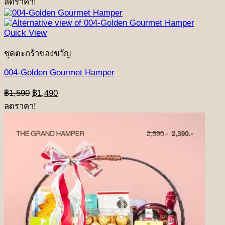
ลดราคา!
was:
is:
฿1,090.
฿990.
Quick View
ชุดตะกร้าของขวัญ
004-Golden Gourmet Hamper
Original
Current
฿
1,590
฿
1,490
price
price
ลดราคา!
was:
is:
฿1,590.
฿1,490.