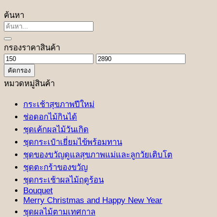
ค้นหา
ค้นหา:
กรองราคาสินค้า
ราคา
ราคา
คัดกรอง
ต่ำ
สูงสุด
หมวดหมู่สินค้า
สุด
กระเช้าสุขภาพปีใหม่
ช่อดอกไม้กินได้
ชุดเค้กผลไม้วันเกิด
ชุดกระเป๋าเยี่ยมไข้พร้อมทาน
ชุดของขวัญดูแลสุขภาพแม่และลูกวัยเติบโต
ชุดตะกร้าของขวัญ
ชุดกระเช้าผลไม้ฤดูร้อน
Bouquet
Merry Christmas and Happy New Year
ชุดผลไม้ตามเทศกาล