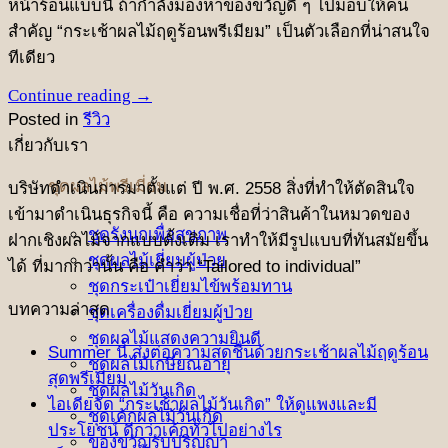
หน้าร้อนแบบนี้ ถ้ากำลังมองหาของขวัญดี ๆ ไปมอบให้คน
สำคัญ “กระเช้าผลไม้ฤดูร้อนพรีเมียม” เป็นตัวเลือกที่น่าสนใจ
ทีเดียว
Continue reading
→
Posted in
รีวิว
เกี่ยวกับเรา
ชุดผลไม้พรีเมี่ยม
บริษัทดําเนินการมาตั้งแต่ ปี พ.ศ. 2558 สิ่งที่ทําให้ตัดสินใจ
เข้ามาดําเนินธุรกิจนี้ คือ ความเชื่อที่ว่าสินค้าในหมวดของ
ชุดรังนกเพื่อสุขภาพ
ฝากเชิงผลไม้จากแบบดั้งเดิม เราทำให้มีรูปแบบที่ทันสมัยขึ้น
ชุดผลไม้เยี่ยมผู้ป่วย
ได้ ที่มากกว่านั้น คือ คําว่า “Tailored to individual”
ชุดกระเป๋าเยี่ยมไข้พร้อมทาน
บทความล่าสุด
ชุดเครื่องดื่มเยี่ยมผู้ป่วย
ชุดผลไม้แสดงความยินดี
Summer นี้ ส่งต่อความสดชื่นด้วยกระเช้าผลไม้ฤดูร้อน
ชุดผลไม้เกษียณอายุ
สุดพรีเมียม
ชุดผลไม้วันเกิด
ไอเดียจัด “กระเช้าผลไม้วันเกิด” ให้ดูแพงและมี
ชุดเค้กผลไม้วันเกิด
ประโยชน์ ดีกว่าเค้กทั่วไปอย่างไร
ของขวัญรับปริญญา