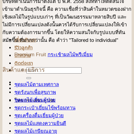
บริษัทดําเนินการมาตั้งแต่ ปี พ.ศ. 2558 สิ่งที่ทำให้ตัดสินใจ
เข้ามาดําเนินธุรกิจนี้ คือ ความเชื่อที่ว่าสินค้าในหมวดของฝาก
เชิงผลไม้ในรูปแบบเก่าๆ ที่เป็นวัฒนธรรมมาหลายสิบปี และ
ไม่มีการเปลี่ยนแปลงดังน้ันควรได้รับการเปลี่ยนแปลงให้เข้า
กับความต้องการมากขึ้น โดยให้ความสนใจกับรูปแบบที่ทัน
เกี่ยวกับเรา
สมัยขึ้น ที่มากกว่านั้น คือ คําว่า "Tailored to individual"
รีวิวลูกค้า
Premium Fruit
กระเช้าผลไม้พรีเมี่ยม
บทความ
ติดต่อเรา
สินค้าและบริการ
ค้นหา:
ชุดผลไม้ตามเทศกาล
ชุดรังนกเพื่อสุขภาพ
ชุดผลไม้เยี่ยมผู้ป่วย
โทร 091-890-8188
ชุดกระเป๋าเยี่ยมไข้พร้อมทาน
ชุดเครื่องดื่มเยี่ยมผู้ป่วย
ชุดผลไม้แสดงความยินดี
ชุดผลไม้เกษียณอายุ