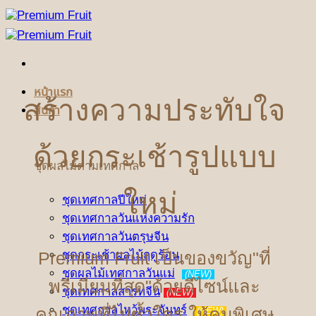
ข้าม
ไป
ยัง
เนื้อหา
หน้าแรก
สร้างความประทับใจ
สินค้า
ด้วยกระเช้ารูปแบบ
ชุดผลไม้ตามเทศกาล
ใหม่
ชุดเทศกาลปีใหม่
ชุดเทศกาลวันแห่งความรัก
ชุดเทศกาลวันตรุษจีน
Premium Fruit เป็นของขวัญ"ที่
ชุดกระเช้าผลไม้ฤดูร้อน
ชุดผลไม้เทศกาลวันแม่
(NEW)
พรีเมียมที่สุด"ด้วยดีไซน์และ
ชุดเทศกาลสารทจีน
(NEW)
ชุดเทศกาลไหว้พระจันทร์
คุณภาพที่ไม่ซ้ำใคร ให้คนพิเศษ
(NEW)