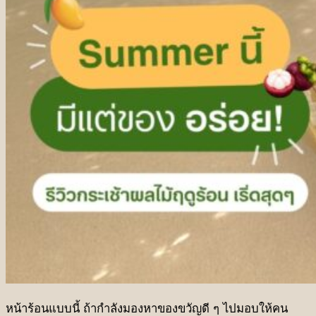
ชุดเทศกาลวันตรุษจีน
ชุดกระเช้าผลไม้ฤดูร้อน
ชุดผลไม้เทศกาลวันแม่
(NEW)
ชุดเทศกาลสารทจีน
(NEW)
ชุดเทศกาลไหว้พระจันทร์
(NEW)
ชุดเทศกาลเกษียณอายุ
ชุดเทศกาลองุ่น Ruby
หน้าร้อนแบบนี้ ถ้ากำลังมองหาของขวัญดี ๆ ไปมอบให้คน