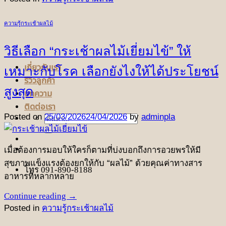
ความรู้กระเช้าผลไม้
วิธีเลือก “กระเช้าผลไม้เยี่ยมไข้” ให้
เกี่ยวกับเรา
เหมาะกับโรค เลือกยังไงให้ได้ประโยชน์
รีวิวลูกค้า
สูงสุด
บทความ
ติดต่อเรา
Posted on
25/03/2026
24/04/2026
by
adminpla
ค้นหา:
เมื่อต้องการมอบให้ใครก็ตามที่บ่งบอกถึงการอวยพรให้มี
สุขภาพแข็งแรงต้องยกให้กับ “ผลไม้” ด้วยคุณค่าทางสาร
โทร 091-890-8188
อาหารที่หลากหลาย
Continue reading
→
Posted in
ความรู้กระเช้าผลไม้