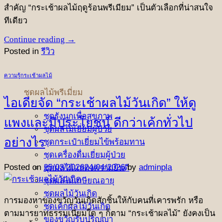
สำคัญ “กระเช้าผลไม้ฤดูร้อนพรีเมียม” เป็นตัวเลือกที่น่าสนใจ
ทีเดียว
Continue reading
→
Posted in
รีวิว
ความรู้กระเช้าผลไม้
ชุดผลไม้พรีเมี่ยม
ไอเดียจัด “กระเช้าผลไม้วันเกิด” ให้ดู
ชุดรังนกเพื่อสุขภาพ
แพงและมีประโยชน์ ดีกว่าเค้กทั่วไป
ชุดผลไม้เยี่ยมผู้ป่วย
อย่างไร
ชุดกระเป๋าเยี่ยมไข้พร้อมทาน
ชุดเครื่องดื่มเยี่ยมผู้ป่วย
Posted on
25/03/2026
24/04/2026
by
adminpla
ชุดผลไม้แสดงความยินดี
ชุดผลไม้เกษียณอายุ
ชุดผลไม้วันเกิด
การมองหาของขวัญวันเกิดสักชิ้นให้กับคนที่เคารพรัก หรือ
ชุดเค้กผลไม้วันเกิด
ตามมารยาทธรรมเนียมใด ๆ ก็ตาม “กระเช้าผลไม้” ยังคงเป็น
ของขวัญรับปริญญา