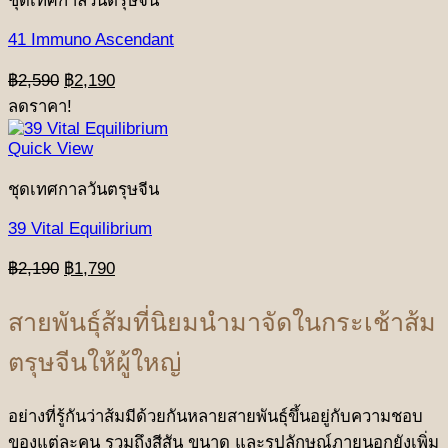
ชุดเทศกาลวันตรุษจีน
41 Immuno Ascendant
Original
Current
฿
2,590
฿
2,190
price
price
ลดราคา!
was:
is:
฿2,590.
฿2,190.
Quick View
ชุดเทศกาลวันตรุษจีน
39 Vital Equilibrium
Original
Current
฿
2,190
฿
1,790
price
price
was:
is:
สายพันธุ์ส้มที่นิยมนำมาจัดในกระเช้าส้ม
฿2,190.
฿1,790.
ตรุษจีนให้ผู้ใหญ่
อย่างที่รู้กันว่าส้มมีด้วยกันหลายสายพันธุ์ขึ้นอยู่กับความชอบ
ของแต่ละคน รวมถึงสีสัน ขนาด และรูปลักษณ์ภายนอกยังเพิ่ม