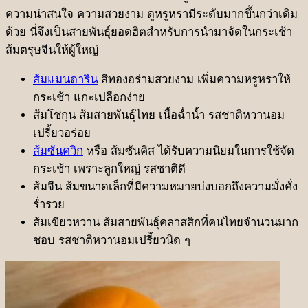
ความน่าสนใจ ความสวยงาม ดูหรูหรามีระดับมากขึ้นกว่าเดิม
ด้วย นี่จึงเป็นสายพันธุ์ยอดฮิตสำหรับการนำมาจัดในกระเช้า
ส้มตรุษจีนให้ผู้ใหญ่
ส้มแมนดาริน
สีทองอร่ามสวยงาม เพิ่มความหรูหราให้
กระเช้า แกะเปลือกง่าย
ส้มโชกุน ส้มสายพันธุ์ไทย เนื้อฉ่ำน้ำ รสชาติหวานอม
เปรี้ยวอร่อย
ส้มซันควิก
หรือ ส้มซันคิส ได้รับความนิยมในการใช้จัด
กระเช้า เพราะลูกใหญ่ รสชาติดี
ส้มจีน ส้มขนาดเล็กที่มีความหมายบ่งบอกถึงความมั่งคั่ง
ร่ำรวย
ส้มเขียวหวาน ส้มสายพันธุ์คลาสสิกที่คนไทยจำนวนมาก
ชอบ รสชาติหวานอมเปรี้ยวนิด ๆ