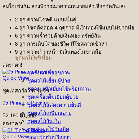
สนใจเช่นกัน ลองพิจารณาความหมายแล้วเลือกจัดกันเลย
2 ลูก ความโชคดี แบบเป็นคู่
4 ลูก โชคดีตลอด 4 ฤดูกาล มีเงินทองใช้แบบไม่ขาดมือ
6 ลูก ความร่ำรวยด้วยเงินทอง ทรัพย์สิน
8 ลูก การเติบโตของชีวิต มีโชคลาภเข้าหา
9 ลูก ความก้าวหน้า มีเงินทองไม่ขาดมือ
ชุดผลไม้พรีเมี่ยม
ลดราคา!
ชุดรังนกเพื่อสุขภาพ
Quick View
ชุดผลไม้เยี่ยมผู้ป่วย
ชุดกระเป๋าเยี่ยมไข้พร้อมทาน
ชุดเทศกาลวันตรุษจีน
ชุดเครื่องดื่มเยี่ยมผู้ป่วย
05 Pinnacle Pavilion
ชุดผลไม้แสดงความยินดี
ชุดผลไม้เกษียณอายุ
Original
Current
฿
2,190
฿
1,890
price
price
ชุดผลไม้วันเกิด
ลดราคา!
was:
is:
ชุดเค้กผลไม้วันเกิด
฿2,190.
฿1,890.
Quick View
ของขวัญรับปริญญา