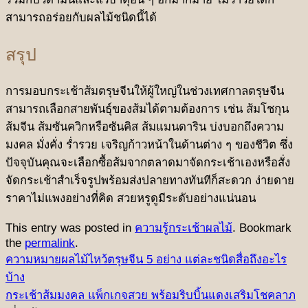
สามารถอร่อยกับผลไม้ชนิดนี้ได้
สรุป
การมอบกระเช้าส้มตรุษจีนให้ผู้ใหญ่ในช่วงเทศกาลตรุษจีน
สามารถเลือกสายพันธุ์ของส้มได้ตามต้องการ เช่น ส้มโชกุน
ส้มจีน ส้มซันควิกหรือซันคิส ส้มแมนดาริน บ่งบอกถึงความ
มงคล มั่งคั่ง ร่ำรวย เจริญก้าวหน้าในด้านต่าง ๆ ของชีวิต ซึ่ง
ปัจจุบันคุณจะเลือกซื้อส้มจากตลาดมาจัดกระเช้าเองหรือสั่ง
จัดกระเช้าสำเร็จรูปพร้อมส่งปลายทางทันทีก็สะดวก ง่ายดาย
ราคาไม่แพงอย่างที่คิด สวยหรูดูมีระดับอย่างแน่นอน
This entry was posted in
ความรู้กระเช้าผลไม้
. Bookmark
the
permalink
.
ความหมายผลไม้ไหว้ตรุษจีน 5 อย่าง แต่ละชนิดสื่อถึงอะไร
บ้าง
กระเช้าส้มมงคล แพ็กเกจสวย พร้อมริบบิ้นแดงเสริมโชคลาภ