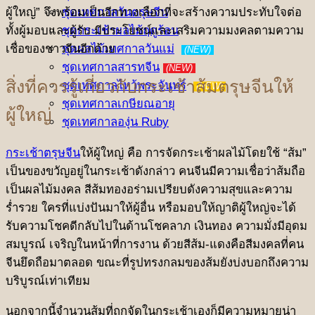
ผู้ใหญ่” จึงพร้อมเป็นอีกทางเลือกที่จะสร้างความประทับใจต่อ
ชุดเทศกาลวันตรุษจีน
ทั้งผู้มอบและผู้รับ มีประโยชน์และเสริมความมงคลตามความ
ชุดกระเช้าผลไม้ฤดูร้อน
เชื่อของชาวจีนอีกด้วย
ชุดผลไม้เทศกาลวันแม่
(NEW)
ชุดเทศกาลสารทจีน
(NEW)
สิ่งที่ควรรู้เกี่ยวกับกระเช้าส้มตรุษจีนให้
ชุดเทศกาลไหว้พระจันทร์
(NEW)
ชุดเทศกาลเกษียณอายุ
ผู้ใหญ่
ชุดเทศกาลองุ่น Ruby
กระเช้าตรุษจีน
ให้ผู้ใหญ่ คือ การจัดกระเช้าผลไม้โดยใช้ “ส้ม”
เป็นของขวัญอยู่ในกระเช้าดังกล่าว คนจีนมีความเชื่อว่าส้มถือ
เป็นผลไม้มงคล สีส้มทองอร่ามเปรียบดังความสุขและความ
ร่ำรวย ใครที่แบ่งปันมาให้ผู้อื่น หรือมอบให้ญาติผู้ใหญ่จะได้
รับความโชคดีกลับไปในด้านโชคลาภ เงินทอง ความมั่งมีอุดม
สมบูรณ์ เจริญในหน้าที่การงาน ด้วยสีส้ม-แดงคือสีมงคลที่คน
จีนยึดถือมาตลอด ขณะที่รูปทรงกลมของส้มยังบ่งบอกถึงความ
บริบูรณ์เท่าเทียม
นอกจากนี้จำนวนส้มที่ถูกจัดในกระเช้าเองก็มีความหมายน่า