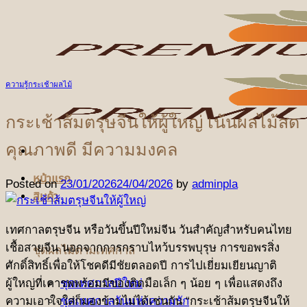
ข้าม
ไป
ยัง
เนื้อหา
ความรู้กระเช้าผลไม้
กระเช้าส้มตรุษจีนให้ผู้ใหญ่ เน้นผลไม้สด
คุณภาพดี มีความมงคล
หน้าแรก
Posted on
23/01/2026
24/04/2026
by
adminpla
สินค้า
เทศกาลตรุษจีน หรือวันขึ้นปีใหม่จีน วันสำคัญสำหรับคนไทย
เชื้อสายจีน นอกจากการกราบไหว้บรรพบุรุษ การขอพรสิ่ง
ชุดผลไม้ตามเทศกาล
ศักดิ์สิทธิ์เพื่อให้โชคดีมีชัยตลอดปี การไปเยี่ยมเยียนญาติ
ผู้ใหญ่ที่เคารพพร้อมมีของติดมือเล็ก ๆ น้อย ๆ เพื่อแสดงถึง
ชุดเทศกาลปีใหม่
ความเอาใจใส่ก็มองข้ามไม่ได้เช่นกัน “กระเช้าส้มตรุษจีนให้
ชุดเทศกาลวันแห่งความรัก