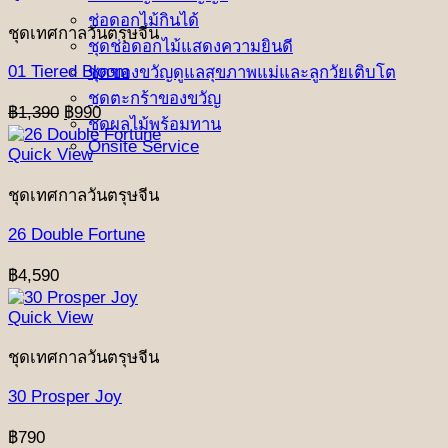
ช่อดอกไม้กินได้
ชุดเทศกาลวันตรุษจีน
ชุดช่อดอกไม้แสดงความยินดี
01 Tiered Bloom
ชุดของขวัญดูแลสุขภาพแม่และลูกวัยเติบโต
ชุดตะกร้าของขวัญ
Original
Current
฿
1,390
฿
990
ชุดผลไม้พร้อมทาน
price
price
Onsite Service
was:
is:
Quick View
฿1,390.
฿990.
ชุดเทศกาลวันตรุษจีน
26 Double Fortune
฿
4,590
Quick View
ชุดเทศกาลวันตรุษจีน
30 Prosper Joy
฿
790