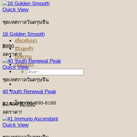
Quick View
ชุดเทศกาลวันตรุษจีน
16 Golden Smooth
เกี่ยวกับเรา
฿
890
รีวิวลูกค้า
ลดราคา!
บทความ
ติดต่อเรา
Quick View
ค้นหา:
ชุดเทศกาลวันตรุษจีน
40 Youth Renewal Peak
Original
Current
โทร 091-890-8188
฿
2,490
฿
2,090
price
price
ลดราคา!
was:
is:
฿2,490.
฿2,090.
Quick View