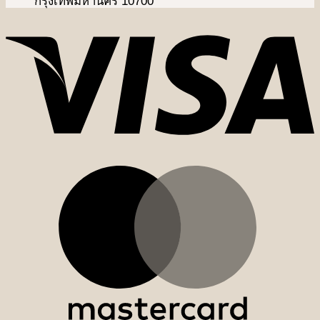
กรุงเทพมหานคร 10700
V
M