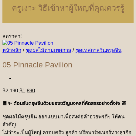
ครูเงาะ วิธีเข้าหาผู้ใหญ่ที่คุณควรรู้
ลดราคา!
หน้าหลัก
/
ชุดผลไม้ตามเทศกาล
/
ชุดเทศกาลวันตรุษจีน
05 Pinnacle Pavilion
Original
Current
฿
2,190
฿
1,890
price
price
was:
is:
🧧✨ ต้อนรับตรุษจีนด้วยของขวัญมงคลที่คัดสรรอย่างตั้งใจ 🌸
฿2,190.
฿1,890.
ชุดผลไม้ตรุษจีน ออกแบบมาเพื่อส่งต่อคำอวยพรดีๆ ให้คน
สำคัญ
ไม่ว่าจะเป็นผู้ใหญ่ ครอบครัว ลูกค้า หรือพาร์ทเนอร์ทางธุรกิจ