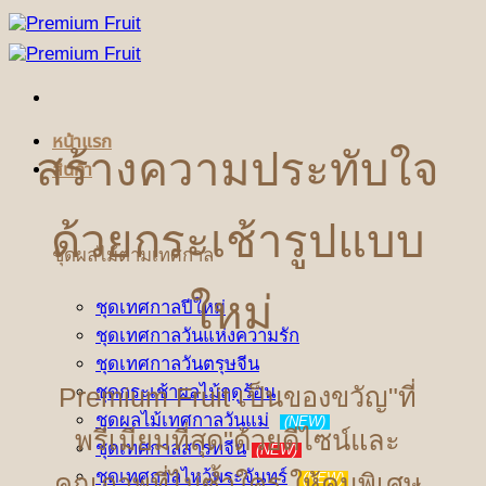
ข้าม
ไป
ยัง
เนื้อหา
หน้าแรก
สร้างความประทับใจ
สินค้า
ด้วยกระเช้ารูปแบบ
ชุดผลไม้ตามเทศกาล
ใหม่
ชุดเทศกาลปีใหม่
ชุดเทศกาลวันแห่งความรัก
ชุดเทศกาลวันตรุษจีน
Premium Fruit เป็นของขวัญ"ที่
ชุดกระเช้าผลไม้ฤดูร้อน
ชุดผลไม้เทศกาลวันแม่
(NEW)
พรีเมียมที่สุด"ด้วยดีไซน์และ
ชุดเทศกาลสารทจีน
(NEW)
ชุดเทศกาลไหว้พระจันทร์
คุณภาพที่ไม่ซ้ำใคร ให้คนพิเศษ
(NEW)