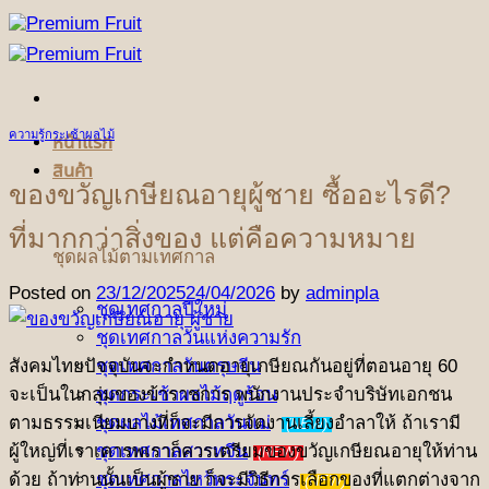
ข้าม
ไป
ยัง
เนื้อหา
ความรู้กระเช้าผลไม้
หน้าแรก
สินค้า
ของขวัญเกษียณอายุผู้ชาย ซื้ออะไรดี?
ที่มากกว่าสิ่งของ แต่คือความหมาย
ชุดผลไม้ตามเทศกาล
Posted on
23/12/2025
24/04/2026
by
adminpla
ชุดเทศกาลปีใหม่
ชุดเทศกาลวันแห่งความรัก
สังคมไทยปัจจุบันจะกำหนดอายุเกษียณกันอยู่ที่ตอนอายุ 60
ชุดเทศกาลวันตรุษจีน
จะเป็นในกลุ่มของข้าราชการ พนักงานประจำบริษัทเอกชน
ชุดกระเช้าผลไม้ฤดูร้อน
ตามธรรมเนียมบางที่ก็จะมีการจัดงานเลี้ยงอำลาให้ ถ้าเรามี
ชุดผลไม้เทศกาลวันแม่
(NEW)
ผู้ใหญ่ที่เราเคารพเราก็ควรเตรียมของขวัญเกษียณอายุให้ท่าน
ชุดเทศกาลสารทจีน
(NEW)
ด้วย ถ้าท่านนั้นเป็นผู้ชาย ก็จะมีวิธีการเลือกของที่แตกต่างจาก
ชุดเทศกาลไหว้พระจันทร์
(NEW)