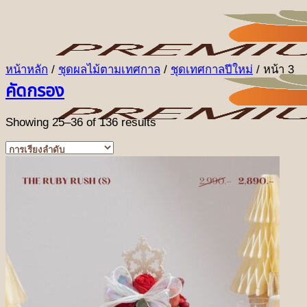
ข้าม
ไป
ยัง
เนื้อหา
หน้าหลัก
/
ชุดผลไม้ตามเทศกาล
/
ชุดเทศกาลปีใหม่
/
หน้า 3
คัดกรอง
Showing 25–36 of 136 results
หน้าแรก
สินค้า
ชุดผลไม้ตามเทศกาล
ชุดเทศกาลปีใหม่
ชุดเทศกาลวันแห่งความรัก