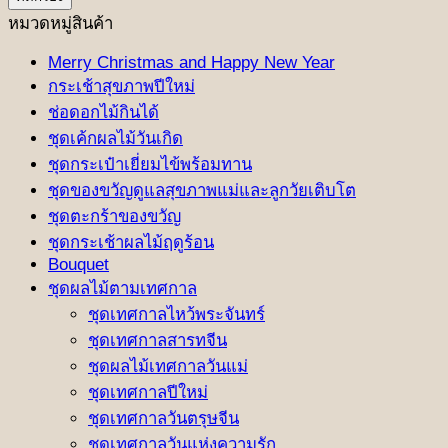
ต่ำ
สูงสุด
หมวดหมู่สินค้า
สุด
Merry Christmas and Happy New Year
กระเช้าสุขภาพปีใหม่
ช่อดอกไม้กินได้
ชุดเค้กผลไม้วันเกิด
ชุดกระเป๋าเยี่ยมไข้พร้อมทาน
ชุดของขวัญดูแลสุขภาพแม่และลูกวัยเติบโต
ชุดตะกร้าของขวัญ
ชุดกระเช้าผลไม้ฤดูร้อน
Bouquet
ชุดผลไม้ตามเทศกาล
ชุดเทศกาลไหว้พระจันทร์
ชุดเทศกาลสารทจีน
ชุดผลไม้เทศกาลวันแม่
ชุดเทศกาลปีใหม่
ชุดเทศกาลวันตรุษจีน
ชุดเทศกาลวันแห่งความรัก