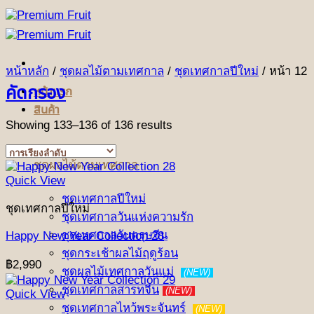
ข้าม
ไป
ยัง
เนื้อหา
หน้าหลัก
/
ชุดผลไม้ตามเทศกาล
/
ชุดเทศกาลปีใหม่
/
หน้า 12
คัดกรอง
หน้าแรก
สินค้า
Showing 133–136 of 136 results
ชุดผลไม้ตามเทศกาล
Quick View
ชุดเทศกาลปีใหม่
ชุดเทศกาลปีใหม่
ชุดเทศกาลวันแห่งความรัก
ชุดเทศกาลวันตรุษจีน
Happy New Year Collection 28
ชุดกระเช้าผลไม้ฤดูร้อน
฿
2,990
ชุดผลไม้เทศกาลวันแม่
(NEW)
ชุดเทศกาลสารทจีน
(NEW)
Quick View
ชุดเทศกาลไหว้พระจันทร์
(NEW)