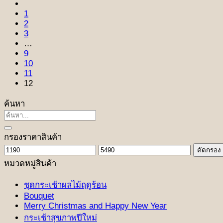
1
2
3
…
9
10
11
12
ค้นหา
ค้นหา:
กรองราคาสินค้า
ราคา
ราคา
คัดกรอง
ต่ำ
สูงสุด
หมวดหมู่สินค้า
สุด
ชุดกระเช้าผลไม้ฤดูร้อน
Bouquet
Merry Christmas and Happy New Year
กระเช้าสุขภาพปีใหม่