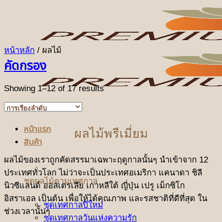
ข้าม
ไป
ยัง
เนื้อหา
หน้าหลัก
/
ผลไม้
คัดกรอง
Showing 1–12 of 17 results
หน้าแรก
ผลไม้พรีเมี่ยม
สินค้า
ผลไม้ของเราถูกคัดสรรมาเฉพาะฤดูกาลนั้นๆ นําเข้าจาก 12
ประเทศทั่วโลก ไม่ว่าจะเป็นประเทศอเมริกา แคนาดา ชิลี
ชุดผลไม้ตามเทศกาล
นิวซีแลนด์ ออสเตรเลีย เกาหลีใต้ ญี่ปุ่น เปรู เม็กซิโก
อิสราเอล เป็นต้น เพื่อให้ได้คุณภาพ และรสชาติที่ดีที่สุด ใน
ชุดเทศกาลปีใหม่
ช่วงเวลานั้นๆ
ชุดเทศกาลวันแห่งความรัก