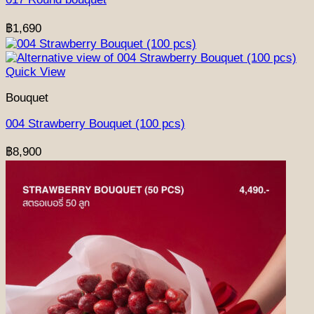
฿
1,690
Quick View
Bouquet
004 Strawberry Bouquet (100 pcs)
฿
8,900