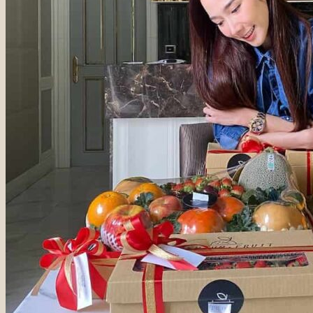
ชุดผลไม้พรีเมี่ยม
ชุดรังนกเพื่อสุขภาพ
ชุดผลไม้เยี่ยมผู้ป่วย
ชุดกระเป๋าเยี่ยมไข้พร้อมทาน
ชุดเครื่องดื่มเยี่ยมผู้ป่วย
ชุดผลไม้แสดงความยินดี
ชุดผลไม้เกษียณอายุ
ชุดผลไม้วันเกิด
ชุดเค้กผลไม้วันเกิด
ของขวัญรับปริญญา
ช่อดอกไม้กินได้
ชุดช่อดอกไม้แสดงความยินดี
ชุดของขวัญดูแลสุขภาพแม่และลูกวัยเติบโต
ชุดตะกร้าของขวัญ