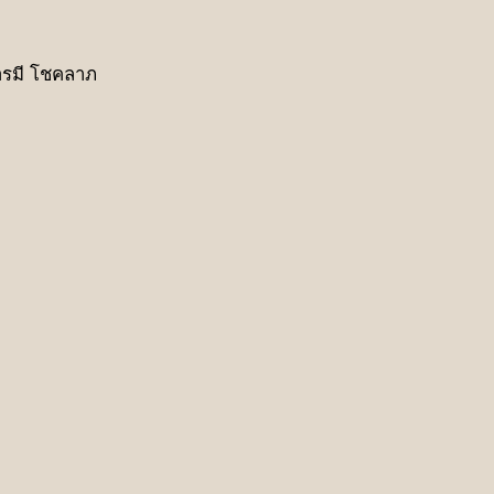
บารมี โชคลาภ