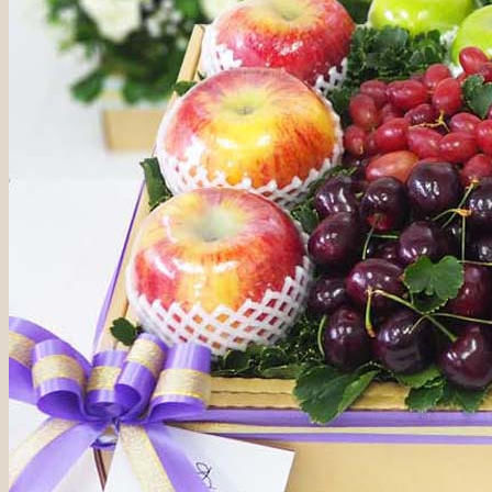
ชุดเทศกาลวันตรุษจีน
ชุดกระเช้าผลไม้ฤดูร้อน
ชุดผลไม้เทศกาลวันแม่
(NEW)
ชุดเทศกาลสารทจีน
(NEW)
ชุดเทศกาลไหว้พระจันทร์
(NEW)
ชุดเทศกาลเกษียณอายุ
ชุดเทศกาลองุ่น Ruby