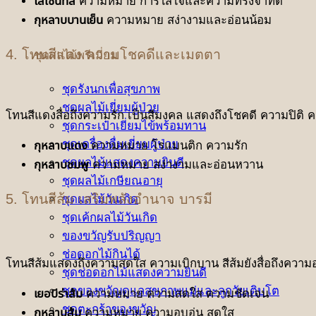
ไลเซนทัส
ความหมาย การใส่ใจและความทรงจำที่ดี
กุหลาบบานเย็น
ความหมาย สง่างามและอ่อนน้อม
4. โทนสีแดง ความโชคดีและเมตตา
ชุดผลไม้พรีเมี่ยม
ชุดรังนกเพื่อสุขภาพ
ชุดผลไม้เยี่ยมผู้ป่วย
โทนสีแดงสื่อถึงความรัก เป็นสีมงคล แสดงถึงโชคดี ความปิติ ค
ชุดกระเป๋าเยี่ยมไข้พร้อมทาน
ชุดเครื่องดื่มเยี่ยมผู้ป่วย
กุหลาบแดง
ความหมาย โรแมนติก ความรัก
ชุดผลไม้แสดงความยินดี
กุหลาบชมพู
ความหมาย สง่างามและอ่อนหวาน
ชุดผลไม้เกษียณอายุ
5. โทนสีส้ม เสริมพลังอำนาจ บารมี
ชุดผลไม้วันเกิด
ชุดเค้กผลไม้วันเกิด
ของขวัญรับปริญญา
ช่อดอกไม้กินได้
โทนสีส้มแสดงถึงความสดใส ความเบิกบาน สีส้มยังสื่อถึงความอ่อ
ชุดช่อดอกไม้แสดงความยินดี
ชุดของขวัญดูแลสุขภาพแม่และลูกวัยเติบโต
เยอบีร่าส้ม
ความหมาย ความสดใส ความชัดเจน
ชุดตะกร้าของขวัญ
กุหลาบส้ม
ความหมาย ความอบอุ่น สดใส