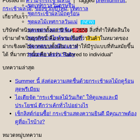
Posted in
ความรู้กระเช้าผลไม้
|
Tagged
premiumfruit
,
ชุดเทศกาลวันตรุษจีน
กระเช้าผลไม้
,
ของขวัญปีใหม่
,
เทศกาล
ชุดกระเช้าผลไม้ฤดูร้อน
เกี่ยวกับเรา
ชุดผลไม้เทศกาลวันแม่
(NEW)
ชุดเทศกาลสารทจีน
บริษัทดําเนินการมาตั้งแต่ ปี พ.ศ. 2558 สิ่งที่ทําให้ตัดสินใจ
(NEW)
ชุดเทศกาลไหว้พระจันทร์
เข้ามาดําเนินธุรกิจนี้ คือ ความเชื่อที่ว่าสินค้าในหมวดของ
(NEW)
ชุดเทศกาลเกษียณอายุ
ฝากเชิงผลไม้จากแบบดั้งเดิม เราทำให้มีรูปแบบที่ทันสมัยขึ้น
ชุดเทศกาลองุ่น Ruby
ได้ ที่มากกว่านั้น คือ คําว่า “Tailored to individual”
บทความล่าสุด
Summer นี้ ส่งต่อความสดชื่นด้วยกระเช้าผลไม้ฤดูร้อน
สุดพรีเมียม
ไอเดียจัด “กระเช้าผลไม้วันเกิด” ให้ดูแพงและมี
ประโยชน์ ดีกว่าเค้กทั่วไปอย่างไร
เช็กลิสต์ก่อนซื้อ! กระเช้าแสดงความยินดี มีคุณภาพต้อง
ดูที่อะไรบ้าง?
หมวดหมู่บทความ