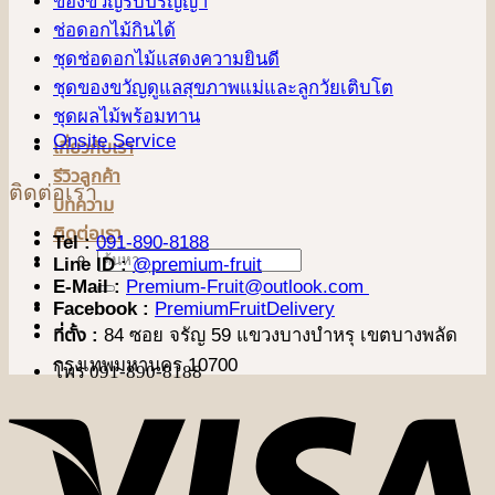
ของขวัญรับปริญญา
ช่อดอกไม้กินได้
ชุดช่อดอกไม้แสดงความยินดี
ชุดของขวัญดูแลสุขภาพแม่และลูกวัยเติบโต
ชุดผลไม้พร้อมทาน
Onsite Service
เกี่ยวกับเรา
รีวิวลูกค้า
ติดต่อเรา
บทความ
ติดต่อเรา
Tel :
091-890-8188
ค้นหา:
Line ID :
@premium-fruit
E-Mail :
Premium-Fruit@outlook.com
Facebook :
PremiumFruitDelivery
ที่ตั้ง :
84 ซอย จรัญ 59 แขวงบางบำหรุ เขตบางพลัด
กรุงเทพมหานคร 10700
โทร 091-890-8188
V