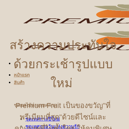
ข้าม
ไป
ยัง
เนื้อหา
สร้างความประทับใจ
ด้วยกระเช้ารูปแบบ
หน้าแรก
ใหม่
สินค้า
Premium Fruit เป็นของขวัญ"ที่
ชุดผลไม้ตามเทศกาล
พรีเมียมที่สุด"ด้วยดีไซน์และ
ชุดเทศกาลปีใหม่
ชุดเทศกาลวันแห่งความรัก
คุณภาพที่ไม่ซ้ำใคร ให้คนพิเศษ