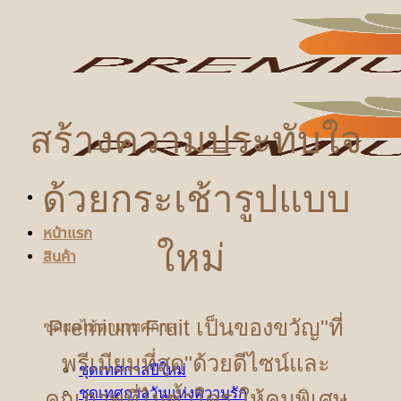
ข้าม
ไป
ยัง
เนื้อหา
สร้างความประทับใจ
ด้วยกระเช้ารูปแบบ
หน้าแรก
ใหม่
สินค้า
Premium Fruit เป็นของขวัญ"ที่
ชุดผลไม้ตามเทศกาล
พรีเมียมที่สุด"ด้วยดีไซน์และ
ชุดเทศกาลปีใหม่
ชุดเทศกาลวันแห่งความรัก
คุณภาพที่ไม่ซ้ำใคร ให้คนพิเศษ