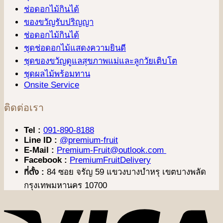
ช่อดอกไม้กินได้
ของขวัญรับปริญญา
ช่อดอกไม้กินได้
ชุดช่อดอกไม้แสดงความยินดี
ชุดของขวัญดูแลสุขภาพแม่และลูกวัยเติบโต
ชุดผลไม้พร้อมทาน
Onsite Service
ติดต่อเรา
Tel :
091-890-8188
Line ID :
@premium-fruit
E-Mail :
Premium-Fruit@outlook.com
Facebook :
PremiumFruitDelivery
ที่ตั้ง :
84 ซอย จรัญ 59 แขวงบางบำหรุ เขตบางพลัด
กรุงเทพมหานคร 10700
V