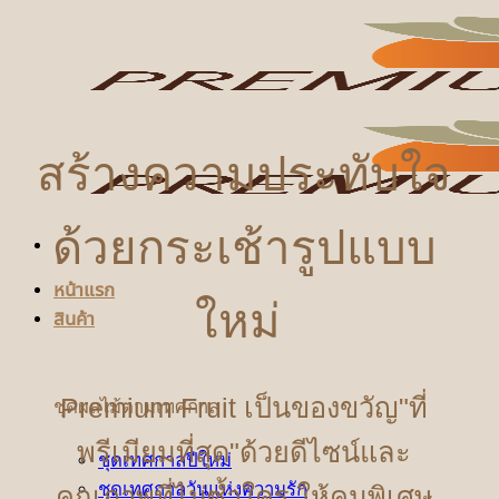
ข้าม
ไป
ยัง
เนื้อหา
สร้างความประทับใจ
ด้วยกระเช้ารูปแบบ
หน้าแรก
ใหม่
สินค้า
Premium Fruit เป็นของขวัญ"ที่
ชุดผลไม้ตามเทศกาล
พรีเมียมที่สุด"ด้วยดีไซน์และ
ชุดเทศกาลปีใหม่
ชุดเทศกาลวันแห่งความรัก
คุณภาพที่ไม่ซ้ำใคร ให้คนพิเศษ