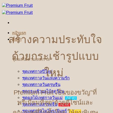
ข้าม
ไป
ยัง
เนื้อหา
หน้าแรก
สร้างความประทับใจ
สินค้า
ด้วยกระเช้ารูปแบบ
ชุดผลไม้ตามเทศกาล
ใหม่
ชุดเทศกาลปีใหม่
ชุดเทศกาลวันแห่งความรัก
ชุดเทศกาลวันตรุษจีน
Premium Fruit เป็นของขวัญ"ที่
ชุดกระเช้าผลไม้ฤดูร้อน
ชุดผลไม้เทศกาลวันแม่
(NEW)
พรีเมียมที่สุด"ด้วยดีไซน์และ
ชุดเทศกาลสารทจีน
(NEW)
ชุดเทศกาลไหว้พระจันทร์
คุณภาพที่ไม่ซ้ำใคร ให้คนพิเศษ
(NEW)