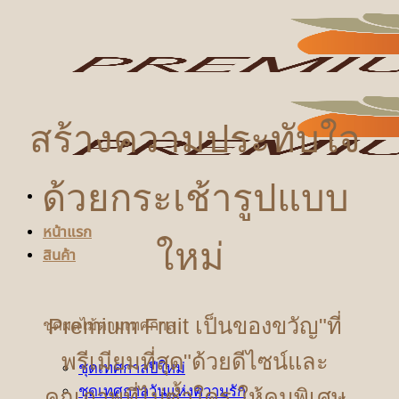
ข้าม
ไป
ยัง
เนื้อหา
สร้างความประทับใจ
ด้วยกระเช้ารูปแบบ
หน้าแรก
ใหม่
สินค้า
Premium Fruit เป็นของขวัญ"ที่
ชุดผลไม้ตามเทศกาล
พรีเมียมที่สุด"ด้วยดีไซน์และ
ชุดเทศกาลปีใหม่
ชุดเทศกาลวันแห่งความรัก
คุณภาพที่ไม่ซ้ำใคร ให้คนพิเศษ