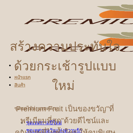
ข้าม
ไป
ยัง
เนื้อหา
สร้างความประทับใจ
ด้วยกระเช้ารูปแบบ
หน้าแรก
ใหม่
สินค้า
Premium Fruit เป็นของขวัญ"ที่
ชุดผลไม้ตามเทศกาล
พรีเมียมที่สุด"ด้วยดีไซน์และ
ชุดเทศกาลปีใหม่
ชุดเทศกาลวันแห่งความรัก
คุณภาพที่ไม่ซ้ำใคร ให้คนพิเศษ