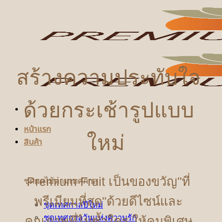
ข้าม
ไป
ยัง
เนื้อหา
สร้างความประทับใจ
ด้วยกระเช้ารูปแบบ
หน้าแรก
ใหม่
สินค้า
Premium Fruit เป็นของขวัญ"ที่
ชุดผลไม้ตามเทศกาล
พรีเมียมที่สุด"ด้วยดีไซน์และ
ชุดเทศกาลปีใหม่
ชุดเทศกาลวันแห่งความรัก
คุณภาพที่ไม่ซ้ำใคร ให้คนพิเศษ