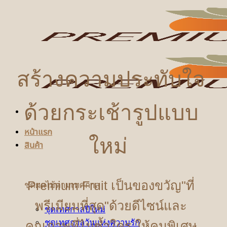
ข้าม
ไป
ยัง
เนื้อหา
สร้างความประทับใจ
ด้วยกระเช้ารูปแบบ
หน้าแรก
ใหม่
สินค้า
Premium Fruit เป็นของขวัญ"ที่
ชุดผลไม้ตามเทศกาล
พรีเมียมที่สุด"ด้วยดีไซน์และ
ชุดเทศกาลปีใหม่
ชุดเทศกาลวันแห่งความรัก
คุณภาพที่ไม่ซ้ำใคร ให้คนพิเศษ