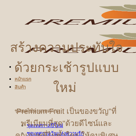
ข้าม
ไป
ยัง
เนื้อหา
สร้างความประทับใจ
ด้วยกระเช้ารูปแบบ
หน้าแรก
ใหม่
สินค้า
Premium Fruit เป็นของขวัญ"ที่
ชุดผลไม้ตามเทศกาล
พรีเมียมที่สุด"ด้วยดีไซน์และ
ชุดเทศกาลปีใหม่
ชุดเทศกาลวันแห่งความรัก
คุณภาพที่ไม่ซ้ำใคร ให้คนพิเศษ