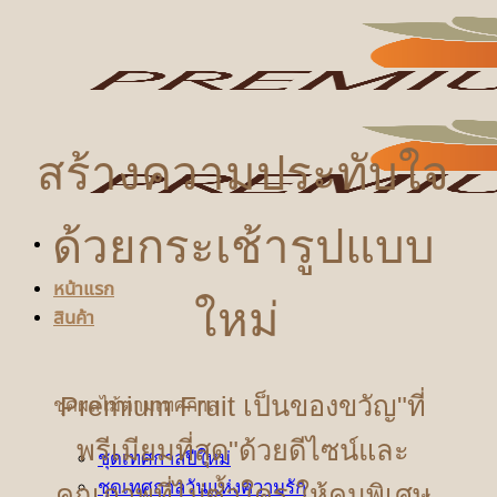
ข้าม
ไป
ยัง
เนื้อหา
สร้างความประทับใจ
ด้วยกระเช้ารูปแบบ
หน้าแรก
ใหม่
สินค้า
Premium Fruit เป็นของขวัญ"ที่
ชุดผลไม้ตามเทศกาล
พรีเมียมที่สุด"ด้วยดีไซน์และ
ชุดเทศกาลปีใหม่
ชุดเทศกาลวันแห่งความรัก
คุณภาพที่ไม่ซ้ำใคร ให้คนพิเศษ