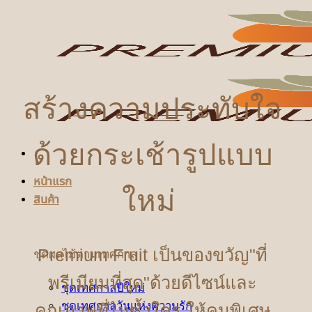
ข้าม
ไป
ยัง
เนื้อหา
สร้างความประทับใจ
ด้วยกระเช้ารูปแบบ
หน้าแรก
ใหม่
สินค้า
Premium Fruit เป็นของขวัญ"ที่
ชุดผลไม้ตามเทศกาล
พรีเมียมที่สุด"ด้วยดีไซน์และ
ชุดเทศกาลปีใหม่
ชุดเทศกาลวันแห่งความรัก
คุณภาพที่ไม่ซ้ำใคร ให้คนพิเศษ