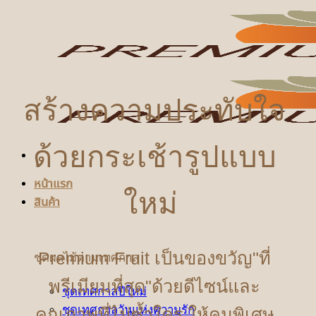
ข้าม
ไป
ยัง
เนื้อหา
สร้างความประทับใจ
ด้วยกระเช้ารูปแบบ
หน้าแรก
ใหม่
สินค้า
Premium Fruit เป็นของขวัญ"ที่
ชุดผลไม้ตามเทศกาล
พรีเมียมที่สุด"ด้วยดีไซน์และ
ชุดเทศกาลปีใหม่
ชุดเทศกาลวันแห่งความรัก
คุณภาพที่ไม่ซ้ำใคร ให้คนพิเศษ