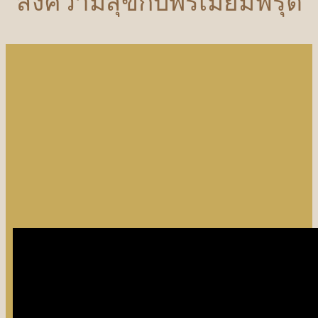
ส่งความสุขกับพรีเมี่ยมฟรุต