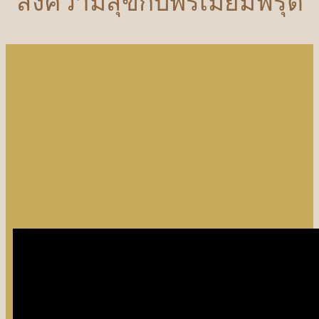
ส่งความสุขกับพรีเมี่ยมฟรุต