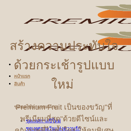
ข้าม
ไป
ยัง
เนื้อหา
สร้างความประทับใจ
ด้วยกระเช้ารูปแบบ
หน้าแรก
ใหม่
สินค้า
Premium Fruit เป็นของขวัญ"ที่
ชุดผลไม้ตามเทศกาล
พรีเมียมที่สุด"ด้วยดีไซน์และ
ชุดเทศกาลปีใหม่
ชุดเทศกาลวันแห่งความรัก
คุณภาพที่ไม่ซ้ำใคร ให้คนพิเศษ