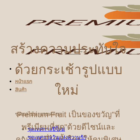
ข้าม
ไป
ยัง
เนื้อหา
สร้างความประทับใจ
ด้วยกระเช้ารูปแบบ
หน้าแรก
ใหม่
สินค้า
Premium Fruit เป็นของขวัญ"ที่
ชุดผลไม้ตามเทศกาล
พรีเมียมที่สุด"ด้วยดีไซน์และ
ชุดเทศกาลปีใหม่
ชุดเทศกาลวันแห่งความรัก
คุณภาพที่ไม่ซ้ำใคร ให้คนพิเศษ