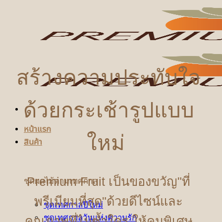
ข้าม
ไป
ยัง
เนื้อหา
สร้างความประทับใจ
ด้วยกระเช้ารูปแบบ
หน้าแรก
ใหม่
สินค้า
Premium Fruit เป็นของขวัญ"ที่
ชุดผลไม้ตามเทศกาล
พรีเมียมที่สุด"ด้วยดีไซน์และ
ชุดเทศกาลปีใหม่
ชุดเทศกาลวันแห่งความรัก
คุณภาพที่ไม่ซ้ำใคร ให้คนพิเศษ