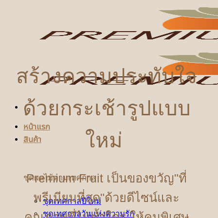
ข้าม
ไป
ยัง
เนื้อหา
สร้างความประทับใจ
ด้วยกระเช้ารูปแบบ
หน้าแรก
ใหม่
สินค้า
Premium Fruit เป็นของขวัญ"ที่
ชุดผลไม้ตามเทศกาล
พรีเมียมที่สุด"ด้วยดีไซน์และ
ชุดเทศกาลปีใหม่
ชุดเทศกาลวันแห่งความรัก
คุณภาพที่ไม่ซ้ำใคร ให้คนพิเศษ