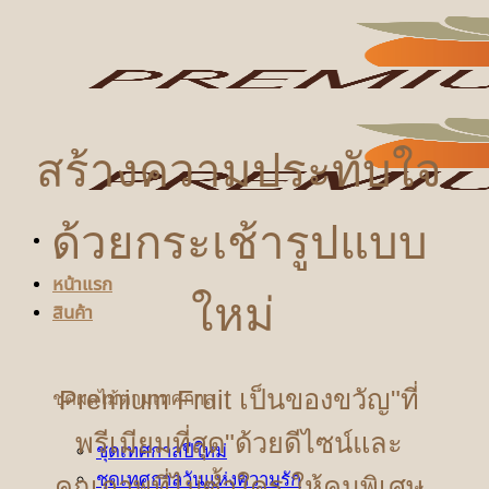
ข้าม
ไป
ยัง
เนื้อหา
สร้างความประทับใจ
ด้วยกระเช้ารูปแบบ
หน้าแรก
ใหม่
สินค้า
Premium Fruit เป็นของขวัญ"ที่
ชุดผลไม้ตามเทศกาล
พรีเมียมที่สุด"ด้วยดีไซน์และ
ชุดเทศกาลปีใหม่
ชุดเทศกาลวันแห่งความรัก
คุณภาพที่ไม่ซ้ำใคร ให้คนพิเศษ