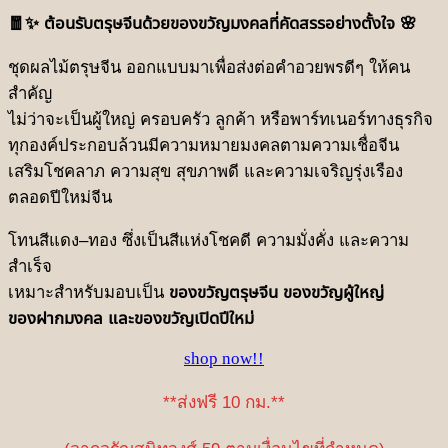
was:
is:
🧧✨ ต้อนรับตรุษจีนด้วยของขวัญมงคลที่คัดสรรอย่างตั้งใจ 🌸
฿1,590.
฿1,090.
ชุดผลไม้ตรุษจีน ออกแบบมาเพื่อส่งต่อคำอวยพรดีๆ ให้คน
สำคัญ
ไม่ว่าจะเป็นผู้ใหญ่ ครอบครัว ลูกค้า หรือพาร์ทเนอร์ทางธุรกิจ
ทุกองค์ประกอบล้วนมีความหมายมงคลตามความเชื่อจีน
เสริมโชคลาภ ความสุข สุขภาพดี และความเจริญรุ่งเรือง
ตลอดปีใหม่จีน
โทนสีแดง–ทอง ซึ่งเป็นสีแห่งโชคดี ความมั่งคั่ง และความ
สำเร็จ
เหมาะสำหรับมอบเป็น
ของขวัญตรุษจีน ของขวัญผู้ใหญ่
ของฝากมงคล และของขวัญเปิดปีใหม่
shop now!!
**ส่งฟรี 10 กม.**