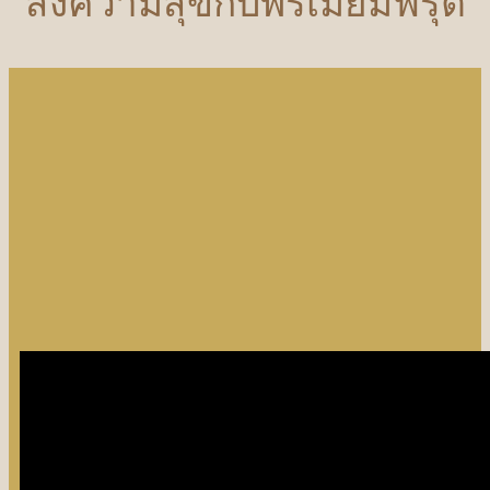
ส่งความสุขกับพรีเมี่ยมฟรุต