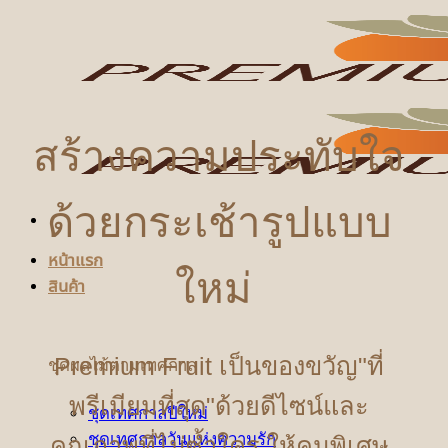
ข้าม
ไป
ยัง
เนื้อหา
สร้างความประทับใจ
ด้วยกระเช้ารูปแบบ
หน้าแรก
ใหม่
สินค้า
Premium Fruit เป็นของขวัญ"ที่
ชุดผลไม้ตามเทศกาล
พรีเมียมที่สุด"ด้วยดีไซน์และ
ชุดเทศกาลปีใหม่
ชุดเทศกาลวันแห่งความรัก
คุณภาพที่ไม่ซ้ำใคร ให้คนพิเศษ