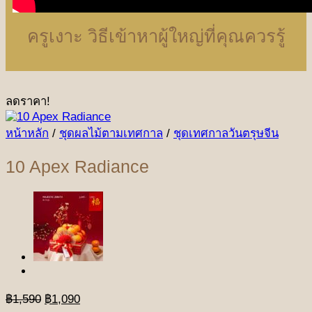
ครูเงาะ วิธีเข้าหาผู้ใหญ่ที่คุณควรรู้
ลดราคา!
หน้าหลัก
/
ชุดผลไม้ตามเทศกาล
/
ชุดเทศกาลวันตรุษจีน
10 Apex Radiance
Original
Current
฿
1,590
฿
1,090
price
price