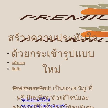
ข้าม
ไป
ยัง
เนื้อหา
สร้างความประทับใจ
ด้วยกระเช้ารูปแบบ
หน้าแรก
ใหม่
สินค้า
Premium Fruit เป็นของขวัญ"ที่
ชุดผลไม้ตามเทศกาล
พรีเมียมที่สุด"ด้วยดีไซน์และ
ชุดเทศกาลปีใหม่
ชุดเทศกาลวันแห่งความรัก
คุณภาพที่ไม่ซ้ำใคร ให้คนพิเศษ