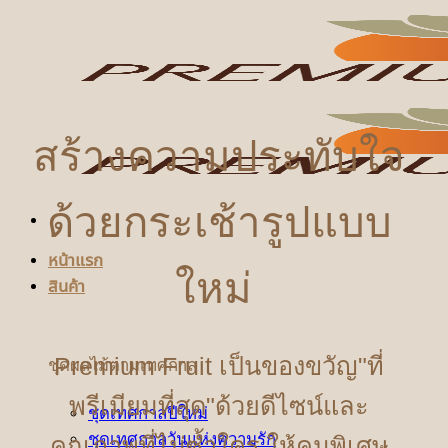
ข้าม
ไป
ยัง
เนื้อหา
สร้างความประทับใจ
ด้วยกระเช้ารูปแบบ
หน้าแรก
ใหม่
สินค้า
Premium Fruit เป็นของขวัญ"ที่
ชุดผลไม้ตามเทศกาล
พรีเมียมที่สุด"ด้วยดีไซน์และ
ชุดเทศกาลปีใหม่
ชุดเทศกาลวันแห่งความรัก
คุณภาพที่ไม่ซ้ำใคร ให้คนพิเศษ