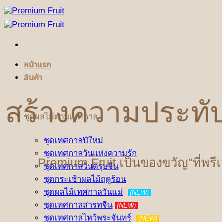
ข้าม
ไป
ยัง
เนื้อหา
หน้าแรก
สินค้า
สร้างความประทั
ชุดผลไม้ตามเทศกาล
ชุดเทศกาลปีใหม่
ชุดเทศกาลวันแห่งความรัก
Premium Fruit เป็นของขวัญ"ที่พรี
ชุดเทศกาลวันตรุษจีน
ชุดกระเช้าผลไม้ฤดูร้อน
ชุดผลไม้เทศกาลวันแม่
(NEW)
ชุดเทศกาลสารทจีน
(NEW)
ชุดเทศกาลไหว้พระจันทร์
(NEW)