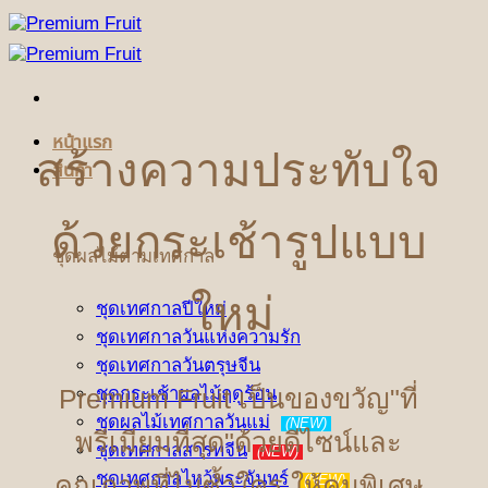
ข้าม
ไป
ยัง
เนื้อหา
หน้าแรก
สร้างความประทับใจ
สินค้า
ด้วยกระเช้ารูปแบบ
ชุดผลไม้ตามเทศกาล
ใหม่
ชุดเทศกาลปีใหม่
ชุดเทศกาลวันแห่งความรัก
ชุดเทศกาลวันตรุษจีน
Premium Fruit เป็นของขวัญ"ที่
ชุดกระเช้าผลไม้ฤดูร้อน
ชุดผลไม้เทศกาลวันแม่
(NEW)
พรีเมียมที่สุด"ด้วยดีไซน์และ
ชุดเทศกาลสารทจีน
(NEW)
ชุดเทศกาลไหว้พระจันทร์
คุณภาพที่ไม่ซ้ำใคร ให้คนพิเศษ
(NEW)