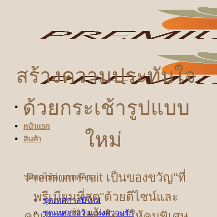
ข้าม
ไป
ยัง
เนื้อหา
สร้างความประทับใจ
ด้วยกระเช้ารูปแบบ
หน้าแรก
ใหม่
สินค้า
Premium Fruit เป็นของขวัญ"ที่
ชุดผลไม้ตามเทศกาล
พรีเมียมที่สุด"ด้วยดีไซน์และ
ชุดเทศกาลปีใหม่
ชุดเทศกาลวันแห่งความรัก
คุณภาพที่ไม่ซ้ำใคร ให้คนพิเศษ