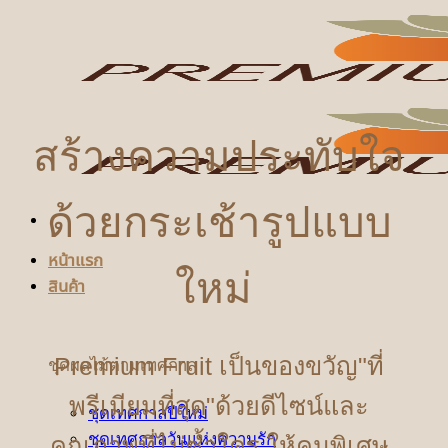
ข้าม
ไป
ยัง
เนื้อหา
สร้างความประทับใจ
ด้วยกระเช้ารูปแบบ
หน้าแรก
ใหม่
สินค้า
Premium Fruit เป็นของขวัญ"ที่
ชุดผลไม้ตามเทศกาล
พรีเมียมที่สุด"ด้วยดีไซน์และ
ชุดเทศกาลปีใหม่
ชุดเทศกาลวันแห่งความรัก
คุณภาพที่ไม่ซ้ำใคร ให้คนพิเศษ