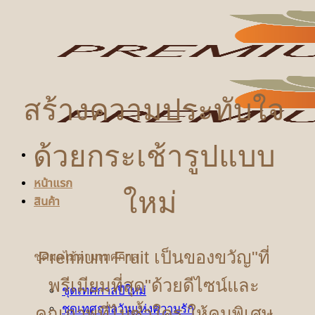
ข้าม
ไป
ยัง
เนื้อหา
สร้างความประทับใจ
ด้วยกระเช้ารูปแบบ
หน้าแรก
ใหม่
สินค้า
Premium Fruit เป็นของขวัญ"ที่
ชุดผลไม้ตามเทศกาล
พรีเมียมที่สุด"ด้วยดีไซน์และ
ชุดเทศกาลปีใหม่
ชุดเทศกาลวันแห่งความรัก
คุณภาพที่ไม่ซ้ำใคร ให้คนพิเศษ