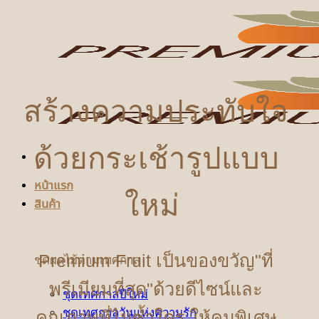
ข้าม
ไป
ยัง
เนื้อหา
สร้างความประทับใจ
ด้วยกระเช้ารูปแบบ
หน้าแรก
ใหม่
สินค้า
Premium Fruit เป็นของขวัญ"ที่
ชุดผลไม้ตามเทศกาล
พรีเมียมที่สุด"ด้วยดีไซน์และ
ชุดเทศกาลปีใหม่
ชุดเทศกาลวันแห่งความรัก
คุณภาพที่ไม่ซ้ำใคร ให้คนพิเศษ