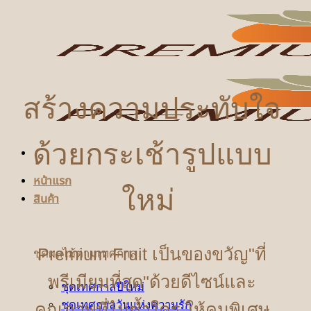
ข้าม
ไป
ยัง
เนื้อหา
สร้างความประทับใจ
ด้วยกระเช้ารูปแบบ
หน้าแรก
ใหม่
สินค้า
Premium Fruit เป็นของขวัญ"ที่
ชุดผลไม้ตามเทศกาล
พรีเมียมที่สุด"ด้วยดีไซน์และ
ชุดเทศกาลปีใหม่
ชุดเทศกาลวันแห่งความรัก
คุณภาพที่ไม่ซ้ำใคร ให้คนพิเศษ