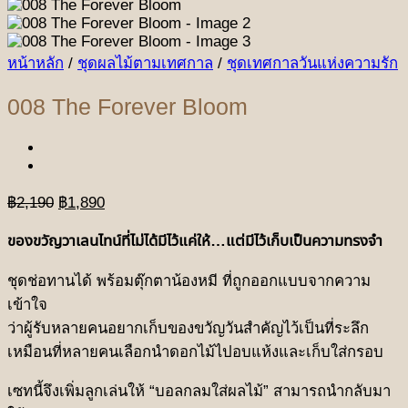
หน้าหลัก
/
ชุดผลไม้ตามเทศกาล
/
ชุดเทศกาลวันแห่งความรัก
008 The Forever Bloom
Original
Current
฿
2,190
฿
1,890
price
price
was:
is:
ของขวัญวาเลนไทน์ที่ไม่ได้มีไว้แค่ให้…แต่มีไว้เก็บเป็นความทรงจำ
฿2,190.
฿1,890.
ชุดช่อทานได้ พร้อมตุ๊กตาน้องหมี ที่ถูกออกแบบจากความ
เข้าใจ
ว่าผู้รับหลายคนอยากเก็บของขวัญวันสำคัญไว้เป็นที่ระลึก
เหมือนที่หลายคนเลือกนำดอกไม้ไปอบแห้งและเก็บใส่กรอบ
เซทนี้จึงเพิ่มลูกเล่นให้ “บอลกลมใส่ผลไม้” สามารถนำกลับมา