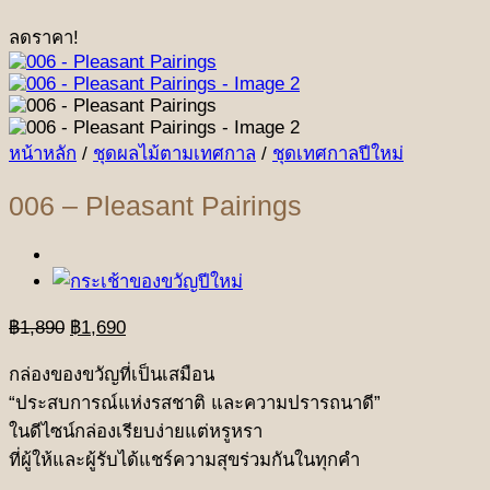
ลดราคา!
หน้าหลัก
/
ชุดผลไม้ตามเทศกาล
/
ชุดเทศกาลปีใหม่
006 – Pleasant Pairings
Original
Current
฿
1,890
฿
1,690
price
price
was:
is:
กล่องของขวัญที่เป็นเสมือน
฿1,890.
฿1,690.
“ประสบการณ์แห่งรสชาติ และความปรารถนาดี”
ในดีไซน์กล่องเรียบง่ายแต่หรูหรา
ที่ผู้ให้และผู้รับได้แชร์ความสุขร่วมกันในทุกคำ