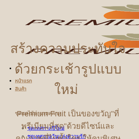
ข้าม
ไป
ยัง
เนื้อหา
สร้างความประทับใจ
ด้วยกระเช้ารูปแบบ
หน้าแรก
ใหม่
สินค้า
Premium Fruit เป็นของขวัญ"ที่
ชุดผลไม้ตามเทศกาล
พรีเมียมที่สุด"ด้วยดีไซน์และ
ชุดเทศกาลปีใหม่
ชุดเทศกาลวันแห่งความรัก
คุณภาพที่ไม่ซ้ำใคร ให้คนพิเศษ