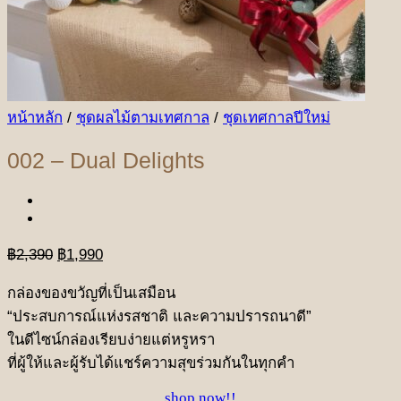
หน้าหลัก
/
ชุดผลไม้ตามเทศกาล
/
ชุดเทศกาลปีใหม่
002 – Dual Delights
Original
Current
฿
2,390
฿
1,990
price
price
was:
is:
กล่องของขวัญที่เป็นเสมือน
฿2,390.
฿1,990.
“ประสบการณ์แห่งรสชาติ และความปรารถนาดี”
ในดีไซน์กล่องเรียบง่ายแต่หรูหรา
ที่ผู้ให้และผู้รับได้แชร์ความสุขร่วมกันในทุกคำ
shop now!!