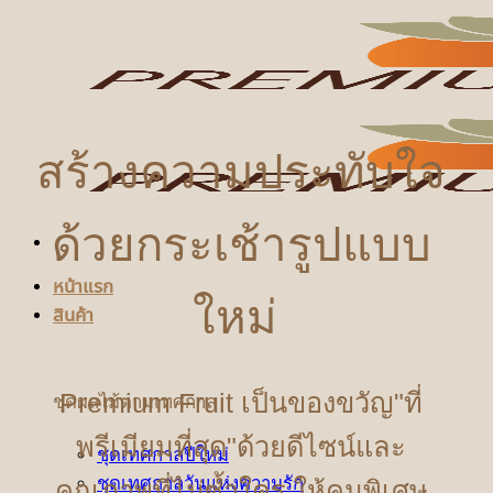
ข้าม
ไป
ยัง
เนื้อหา
สร้างความประทับใจ
ด้วยกระเช้ารูปแบบ
หน้าแรก
ใหม่
สินค้า
Premium Fruit เป็นของขวัญ"ที่
ชุดผลไม้ตามเทศกาล
พรีเมียมที่สุด"ด้วยดีไซน์และ
ชุดเทศกาลปีใหม่
ชุดเทศกาลวันแห่งความรัก
คุณภาพที่ไม่ซ้ำใคร ให้คนพิเศษ